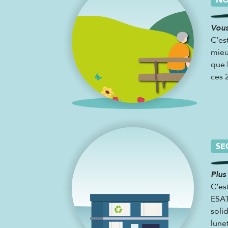
NO
Vous
C’es
mieu
que 
ces 
SE
Plus
C’es
ESAT
soli
lune