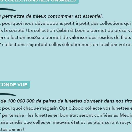
S COLLECTIONS RESPONSABLES
 permettre de mieux consommer est essentiel.
t pourquoi nous développons petit à petit des collections qu
x la société ! La collection Gabin & Léonie permet de préserver 
la collection Sea2see permet de valoriser des résidus de filet
2 collections s’ajoutent celles sélectionnées en local par votre 
CONDE VUE
 de 100 000 000 de paires de lunettes dorment dans nos tiro
t pourquoi chaque magasin Optic 2ooo collecte vos lunettes et
 partenaire ; les lunettes en bon état seront confiées au Med
daire tandis que celles en mauvais état et les étuis seront recy
ttes par an !