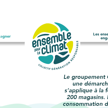
Les ens
agner
eng
Le groupement 
une démarche
s’applique à la 
200 magasins. E
consommation de