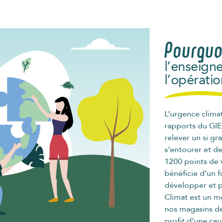
Pourquo
l’enseign
l’opérati
L’urgence climat
rapports du GIE
relever un si gr
s’entourer et de
1200 points de 
bénéficie d’un f
développer et p
Climat est un m
nos magasins de
profit d’une ca