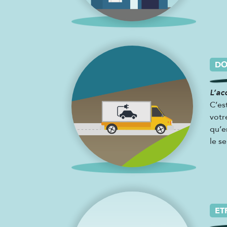
DO
L’ac
C’es
votr
qu’e
le s
ET